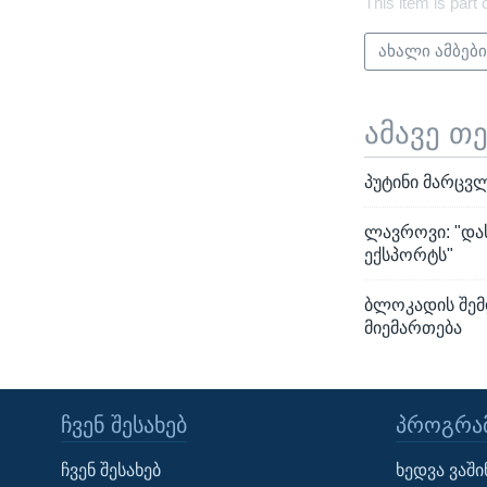
This item is part 
ახალი ამბებ
ამავე თ
პუტინი მარცვ
ლავროვი: "და
ექსპორტს"
ბლოკადის შემ
მიემართება
ᲩᲕᲔᲜ ᲨᲔᲡᲐᲮᲔᲑ
ᲞᲠᲝᲒᲠᲐᲛ
Learning English
ჩვენ შესახებ
ხედვა ვაშ