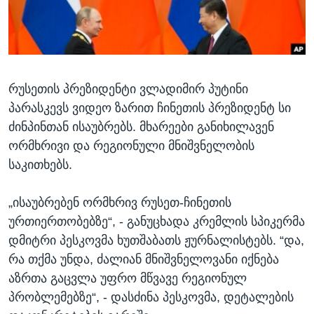
ᲡᲢᲣᲓᲘᲐ ᲕᲐᲨᲘᲜᲒᲢᲝᲜᲘ
ᲔᲙᲝᲜᲝᲛᲘᲙᲐ
Learning English
ᲯᲐᲜᲛᲠᲗᲔᲚᲝᲑᲐ
ᲗᲕᲐᲚᲘ ᲒᲕᲐᲓᲔᲕᲜᲔᲗ
ᲛᲔᲪᲜᲘᲔᲠᲔᲑᲐ
რუსეთის პრეზიდენტი ვლადიმირ პუტინი
ᲘᲜᲢᲔᲠᲕᲘᲣ
პარასკევს ვიდეო ზარით ჩინეთის პრეზიდენტ სი
ᲙᲣᲚᲢᲣᲠᲐ
ძინპინთან ისაუბრებს. მხარეები განიხილავენ
ენები
ᲒᲐᲚᲘᲚᲔᲝ
ორმხრივი და რეგიონული მნიშვნელობის
საკითხებს.
ᲓᲔᲖᲘᲜᲤᲝᲠᲛᲐᲪᲘᲐ
„ისაუბრებენ ორმხრივ რუსეთ-ჩინეთის
ურთიერთობებზე“, - განუცხადა კრემლის სპიკერმა
დმიტრი პესკოვმა ხუთშაბათს ჟურნალისტებს. “და,
რა თქმა უნდა, ძალიან მნიშვნელოვანი იქნება
აზრთა გაცვლა უფრო მწვავე რეგიონულ
პრობლემებზე“, - დასძინა პესკოვმა, დეტალების