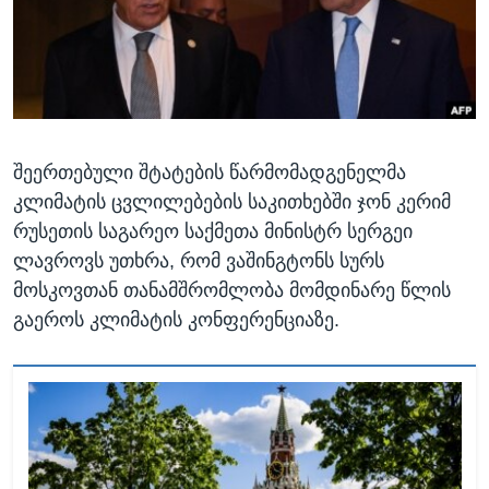
ᲡᲢᲣᲓᲘᲐ ᲕᲐᲨᲘᲜᲒᲢᲝᲜᲘ
ᲔᲙᲝᲜᲝᲛᲘᲙᲐ
Learning English
ᲯᲐᲜᲛᲠᲗᲔᲚᲝᲑᲐ
ᲗᲕᲐᲚᲘ ᲒᲕᲐᲓᲔᲕᲜᲔᲗ
ᲛᲔᲪᲜᲘᲔᲠᲔᲑᲐ
ᲘᲜᲢᲔᲠᲕᲘᲣ
შეერთებული შტატების წარმომადგენელმა
ᲙᲣᲚᲢᲣᲠᲐ
ენები
კლიმატის ცვლილებების საკითხებში ჯონ კერიმ
ᲒᲐᲚᲘᲚᲔᲝ
რუსეთის საგარეო საქმეთა მინისტრ სერგეი
ᲓᲔᲖᲘᲜᲤᲝᲠᲛᲐᲪᲘᲐ
ლავროვს უთხრა, რომ ვაშინგტონს სურს
მოსკოვთან თანამშრომლობა მომდინარე წლის
გაეროს კლიმატის კონფერენციაზე.