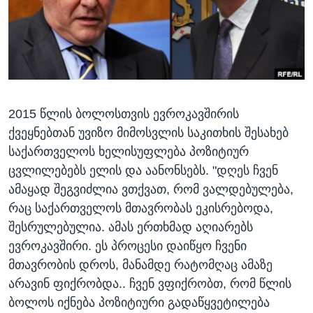
ᲡᲢᲣᲓᲘᲐ ᲕᲐᲨᲘᲜᲒᲢᲝᲜᲘ
ᲔᲙᲝᲜᲝᲛᲘᲙᲐ
Learning English
ᲯᲐᲜᲛᲠᲗᲔᲚᲝᲑᲐ
ᲗᲕᲐᲚᲘ ᲒᲕᲐᲓᲔᲕᲜᲔᲗ
ᲛᲔᲪᲜᲘᲔᲠᲔᲑᲐ
ᲘᲜᲢᲔᲠᲕᲘᲣ
2015 წლის ბოლოსთვის ევროკავშირის
ᲙᲣᲚᲢᲣᲠᲐ
ენები
ქვეყნებთან უვიზო მიმოსვლის საკითხის შესახებ
ᲒᲐᲚᲘᲚᲔᲝ
საქართველოს ხელისუფლება პოზიტიურ
ᲓᲔᲖᲘᲜᲤᲝᲠᲛᲐᲪᲘᲐ
ცვლილებებს ელის და აანონსებს. "დღეს ჩვენ
ამაყად შეგვიძლია ვთქვათ, რომ ვალდებულება,
რაც საქართველოს მთავრობას ეკისრებოდა,
შესრულებულია. ამას ერთხმად აღიარებს
ევროკავშირი. ეს პროცესი დაიწყო ჩვენი
მთავრობის დროს, მანამდე რატომღაც ამაზე
არავინ ფიქრობდა.. ჩვენ ვფიქრობთ, რომ წლის
ბოლოს იქნება პოზიტიური გადაწყვეტილება