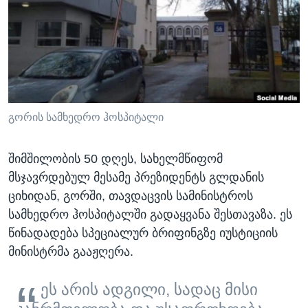
ᲡᲢᲣᲓᲘᲐ ᲕᲐᲨᲘᲜᲒᲢᲝᲜᲘ
ᲔᲙᲝᲜᲝᲛᲘᲙᲐ
Learning English
ᲯᲐᲜᲛᲠᲗᲔᲚᲝᲑᲐ
ᲗᲕᲐᲚᲘ ᲒᲕᲐᲓᲔᲕᲜᲔᲗ
ᲛᲔᲪᲜᲘᲔᲠᲔᲑᲐ
ᲘᲜᲢᲔᲠᲕᲘᲣ
ᲙᲣᲚᲢᲣᲠᲐ
გორის სამხედრო ჰოსპიტალი
ენები
ᲒᲐᲚᲘᲚᲔᲝ
შიმშილობის 50 დღეს, სახელმწიფომ
ᲓᲔᲖᲘᲜᲤᲝᲠᲛᲐᲪᲘᲐ
მსჯავრდებულ მესამე პრეზიდენტს გლდანის
ციხიდან, გორში, თავდაცვის სამინისტროს
სამხედრო ჰოსპიტალში გადაყვანა შესთავაზა. ეს
წინადადება სპეციალურ ბრიფინგზე იუსტიციის
მინისტრმა გააჟღერა.
ეს არის ადგილი, სადაც მისი