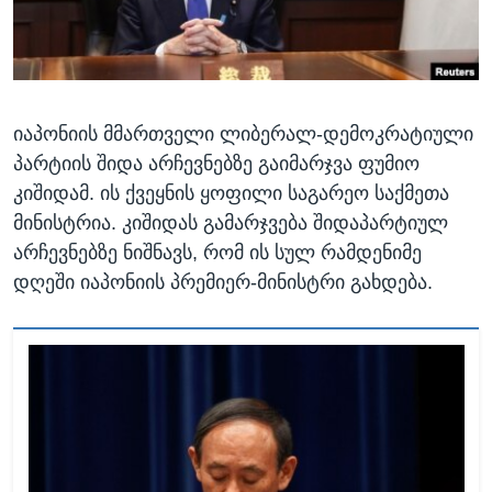
ᲡᲢᲣᲓᲘᲐ ᲕᲐᲨᲘᲜᲒᲢᲝᲜᲘ
ᲔᲙᲝᲜᲝᲛᲘᲙᲐ
Learning English
ᲯᲐᲜᲛᲠᲗᲔᲚᲝᲑᲐ
ᲗᲕᲐᲚᲘ ᲒᲕᲐᲓᲔᲕᲜᲔᲗ
ᲛᲔᲪᲜᲘᲔᲠᲔᲑᲐ
იაპონიის მმართველი ლიბერალ-დემოკრატიული
ᲘᲜᲢᲔᲠᲕᲘᲣ
პარტიის შიდა არჩევნებზე გაიმარჯვა ფუმიო
ᲙᲣᲚᲢᲣᲠᲐ
კიშიდამ. ის ქვეყნის ყოფილი საგარეო საქმეთა
ენები
ᲒᲐᲚᲘᲚᲔᲝ
მინისტრია. კიშიდას გამარჯვება შიდაპარტიულ
არჩევნებზე ნიშნავს, რომ ის სულ რამდენიმე
ᲓᲔᲖᲘᲜᲤᲝᲠᲛᲐᲪᲘᲐ
დღეში იაპონიის პრემიერ-მინისტრი გახდება.