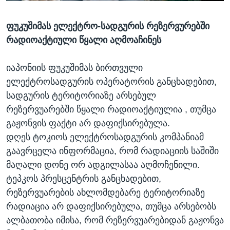
ᲡᲢᲣᲓᲘᲐ ᲕᲐᲨᲘᲜᲒᲢᲝᲜᲘ
ᲔᲙᲝᲜᲝᲛᲘᲙᲐ
Learning English
ფუკუშიმას ელექტრო-სადგურის რეზერვურებში
ᲯᲐᲜᲛᲠᲗᲔᲚᲝᲑᲐ
რადიოაქტიული წყალი აღმოაჩინეს
ᲗᲕᲐᲚᲘ ᲒᲕᲐᲓᲔᲕᲜᲔᲗ
ᲛᲔᲪᲜᲘᲔᲠᲔᲑᲐ
ᲘᲜᲢᲔᲠᲕᲘᲣ
იაპონიის ფუკუშიმას ბირთვული
ელექტროსადგურის ოპერატორის განცხადებით,
ᲙᲣᲚᲢᲣᲠᲐ
ენები
სადგურის ტერიტორიაზე არსებულ
ᲒᲐᲚᲘᲚᲔᲝ
რეზერვუარებში წყალი რადიოაქტიულია , თუმცა
ᲓᲔᲖᲘᲜᲤᲝᲠᲛᲐᲪᲘᲐ
გაჟონვის ფაქტი არ დაფიქსირებულა.
დღეს ტოკიოს ელექტროსადგურის კომპანიამ
გაავრცელა ინფორმაცია, რომ რადიაციის საშიში
მაღალი დონე ორ ადგილასაა აღმოჩენილი.
ტეპკოს პრესცენტრის განცხადებით,
რეზერვუარების ახლომდებარე ტერიტორიაზე
რადიაცია არ დაფიქსირებულა, თუმცა არსებობს
ალბათობა იმისა, რომ რეზერვუარებიდან გაჟონვა