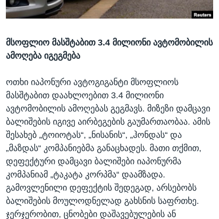
ᲡᲢᲣᲓᲘᲐ ᲕᲐᲨᲘᲜᲒᲢᲝᲜᲘ
ᲔᲙᲝᲜᲝᲛᲘᲙᲐ
Learning English
ᲯᲐᲜᲛᲠᲗᲔᲚᲝᲑᲐ
მსოფლიო მასშტაბით 3.4 მილიონი ავტომობილის
ᲗᲕᲐᲚᲘ ᲒᲕᲐᲓᲔᲕᲜᲔᲗ
ᲛᲔᲪᲜᲘᲔᲠᲔᲑᲐ
ამოღება იგეგმება
ᲘᲜᲢᲔᲠᲕᲘᲣ
ᲙᲣᲚᲢᲣᲠᲐ
ოთხი იაპონური ავტოგიგანტი მსოფლიოს
ენები
მასშტაბით დაახლოებით 3.4 მილიონი
ᲒᲐᲚᲘᲚᲔᲝ
ავტომობილის ამოღებას გეგმავს. მიზეზი დამცავი
ᲓᲔᲖᲘᲜᲤᲝᲠᲛᲐᲪᲘᲐ
ბალიშების იგივე აირბეგების გაუმართაობაა. ამის
შესახებ „ტოიოტას“, „ნისანის“, „ჰონდას“ და
„მაზდას“ კომპანიებმა განაცხადეს. მათი თქმით,
დეფექტური დამცავი ბალიშები იაპონურმა
კომპანიამ „ტაკატა კორპმა“ დაამზადა.
გამოვლენილი დეფექტის შედეგად, არსებობს
ბალიშების მოულოდნელად გახსნის საფრთხე.
ჯერჯერობით, ცნობები დაშავებულების ან