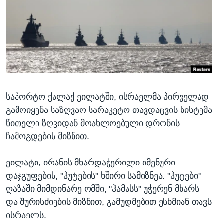
ᲡᲢᲣᲓᲘᲐ ᲕᲐᲨᲘᲜᲒᲢᲝᲜᲘ
ᲔᲙᲝᲜᲝᲛᲘᲙᲐ
Learning English
ᲯᲐᲜᲛᲠᲗᲔᲚᲝᲑᲐ
ᲗᲕᲐᲚᲘ ᲒᲕᲐᲓᲔᲕᲜᲔᲗ
ᲛᲔᲪᲜᲘᲔᲠᲔᲑᲐ
ᲘᲜᲢᲔᲠᲕᲘᲣ
ᲙᲣᲚᲢᲣᲠᲐ
ენები
საპორტო ქალაქ ეილატში, ისრაელმა პირველად
ᲒᲐᲚᲘᲚᲔᲝ
გამოიყენა საზღვაო სარაკეტო თავდაცვის სისტემა
ᲓᲔᲖᲘᲜᲤᲝᲠᲛᲐᲪᲘᲐ
წითელი ზღვიდან მოახლოებული დრონის
ჩამოგდების მიზნით.
ეილატი, ირანის მხარდაჭერილი იმენური
დაჯგუფების, "ჰუტების" ხშირი სამიზნეა. "ჰუტები"
ღაზაში მიმდინარე ომში, "ჰამასს" უჭერენ მხარს
და შურისძიების მიზნით, გამუდმებით ესხმიან თავს
ისრაელს.