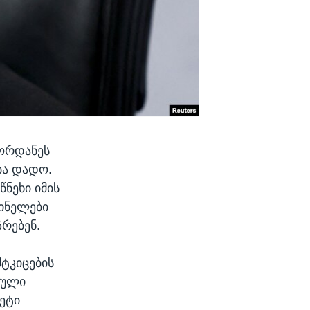
იორდანეს
ბა დადო.
ნეხი იმის
ტინელები
რებენ.
მტკიცების
აული
მეტი