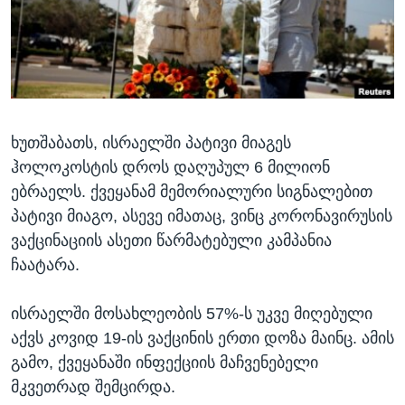
ᲡᲢᲣᲓᲘᲐ ᲕᲐᲨᲘᲜᲒᲢᲝᲜᲘ
ᲔᲙᲝᲜᲝᲛᲘᲙᲐ
Learning English
ᲯᲐᲜᲛᲠᲗᲔᲚᲝᲑᲐ
ᲗᲕᲐᲚᲘ ᲒᲕᲐᲓᲔᲕᲜᲔᲗ
ᲛᲔᲪᲜᲘᲔᲠᲔᲑᲐ
ᲘᲜᲢᲔᲠᲕᲘᲣ
ხუთშაბათს, ისრაელში პატივი მიაგეს
ᲙᲣᲚᲢᲣᲠᲐ
ენები
ჰოლოკოსტის დროს დაღუპულ 6 მილიონ
ᲒᲐᲚᲘᲚᲔᲝ
ებრაელს. ქვეყანამ მემორიალური სიგნალებით
ᲓᲔᲖᲘᲜᲤᲝᲠᲛᲐᲪᲘᲐ
პატივი მიაგო, ასევე იმათაც, ვინც კორონავირუსის
ვაქცინაციის ასეთი წარმატებული კამპანია
ჩაატარა.
ისრაელში მოსახლეობის 57%-ს უკვე მიღებული
აქვს კოვიდ 19-ის ვაქცინის ერთი დოზა მაინც. ამის
გამო, ქვეყანაში ინფექციის მაჩვენებელი
მკვეთრად შემცირდა.