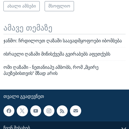
ახალი ამბები
მსოფლიო
ამავე თემაზე
ჯანმო: ჩრდილოეთ ღაზაში საავადმყოფოები იბომბება
ისრაელი ღაზაში მიწისქვეშა გვირაბებს აფეთქებს
ომი ღაზაში - ნეთანიაჰუ ამბობს, რომ „მცირე
პაუზებისთვის“ მზად არის
ᲗᲕᲐᲚᲘ ᲒᲕᲐᲓᲔᲕᲜᲔᲗ
ᲩᲕᲔᲜ ᲨᲔᲡᲐᲮᲔᲑ