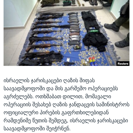
ᲡᲢᲣᲓᲘᲐ ᲕᲐᲨᲘᲜᲒᲢᲝᲜᲘ
ᲔᲙᲝᲜᲝᲛᲘᲙᲐ
Learning English
ᲯᲐᲜᲛᲠᲗᲔᲚᲝᲑᲐ
ᲗᲕᲐᲚᲘ ᲒᲕᲐᲓᲔᲕᲜᲔᲗ
ᲛᲔᲪᲜᲘᲔᲠᲔᲑᲐ
ᲘᲜᲢᲔᲠᲕᲘᲣ
ᲙᲣᲚᲢᲣᲠᲐ
ენები
ᲒᲐᲚᲘᲚᲔᲝ
ᲓᲔᲖᲘᲜᲤᲝᲠᲛᲐᲪᲘᲐ
ისრაელის ჯარისკაცები ღაზის შიფას
საავადმყოფოში და მის გარშემო ოპერაციებს
აგრძელებს. ოთხშაბათ დილით, მომავალი
ოპერაციის შესახებ ღაზის ჯანდაცვის სამინისტროს
ოფიციალური პირების გაფრთხილებიდან
რამდენიმე წუთის შემდეგ, ისრაელის ჯარისკაცები
საავადმყოფოში შეიჭრნენ.