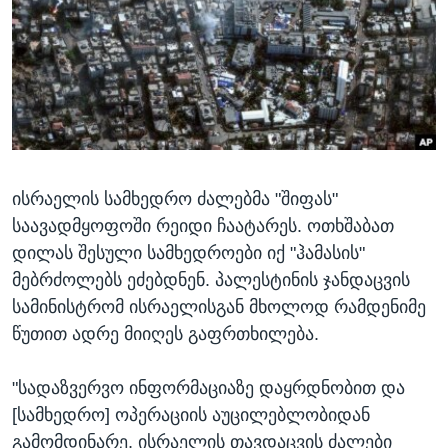
ᲡᲢᲣᲓᲘᲐ ᲕᲐᲨᲘᲜᲒᲢᲝᲜᲘ
ᲔᲙᲝᲜᲝᲛᲘᲙᲐ
Learning English
ᲯᲐᲜᲛᲠᲗᲔᲚᲝᲑᲐ
ᲗᲕᲐᲚᲘ ᲒᲕᲐᲓᲔᲕᲜᲔᲗ
ᲛᲔᲪᲜᲘᲔᲠᲔᲑᲐ
ᲘᲜᲢᲔᲠᲕᲘᲣ
ᲙᲣᲚᲢᲣᲠᲐ
ენები
ისრაელის სამხედრო ძალებმა "შიფას"
ᲒᲐᲚᲘᲚᲔᲝ
საავადმყოფოში რეიდი ჩაატარეს. ოთხშაბათ
ᲓᲔᲖᲘᲜᲤᲝᲠᲛᲐᲪᲘᲐ
დილას შესული სამხედროები იქ "ჰამასის"
მებრძოლებს ეძებდნენ. პალესტინის ჯანდაცვის
სამინისტრომ ისრაელისგან მხოლოდ რამდენიმე
წუთით ადრე მიიღეს გაფრთხილება.
"სადაზვერვო ინფორმაციაზე დაყრდნობით და
[სამხედრო] ოპერაციის აუცილებლობიდან
გამომდინარე, ისრაელის თავდაცვის ძალები