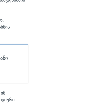
ო.
ხმის
ანი
 იმ
იციური