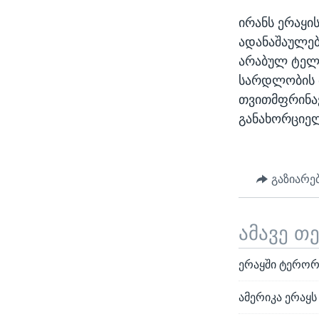
ირანს ერაყი
ადანაშაულებ
არაბულ ტელე
სარდლობის მ
თვითმფრინავ
განახორციე
გაზიარე
ამავე თ
ერაყში ტერორ
ამერიკა ერაყს