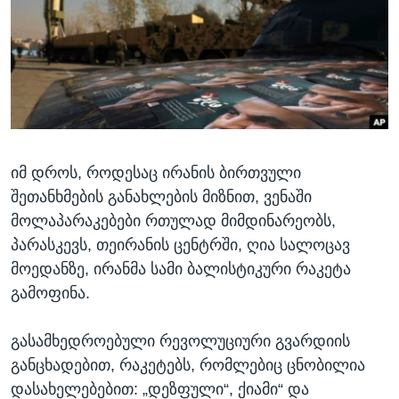
ᲡᲢᲣᲓᲘᲐ ᲕᲐᲨᲘᲜᲒᲢᲝᲜᲘ
ᲔᲙᲝᲜᲝᲛᲘᲙᲐ
Learning English
ᲯᲐᲜᲛᲠᲗᲔᲚᲝᲑᲐ
ᲗᲕᲐᲚᲘ ᲒᲕᲐᲓᲔᲕᲜᲔᲗ
ᲛᲔᲪᲜᲘᲔᲠᲔᲑᲐ
ᲘᲜᲢᲔᲠᲕᲘᲣ
ᲙᲣᲚᲢᲣᲠᲐ
ენები
იმ დროს, როდესაც ირანის ბირთვული
ᲒᲐᲚᲘᲚᲔᲝ
შეთანხმების განახლების მიზნით, ვენაში
ᲓᲔᲖᲘᲜᲤᲝᲠᲛᲐᲪᲘᲐ
მოლაპარაკებები რთულად მიმდინარეობს,
პარასკევს, თეირანის ცენტრში, ღია სალოცავ
მოედანზე, ირანმა სამი ბალისტიკური რაკეტა
გამოფინა.
გასამხედროებული რევოლუციური გვარდიის
განცხადებით, რაკეტებს, რომლებიც ცნობილია
დასახელებებით: „დეზფული“, ქიამი“ და