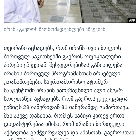
ᲡᲢᲣᲓᲘᲐ ᲕᲐᲨᲘᲜᲒᲢᲝᲜᲘ
ᲔᲙᲝᲜᲝᲛᲘᲙᲐ
Learning English
ᲯᲐᲜᲛᲠᲗᲔᲚᲝᲑᲐ
ᲗᲕᲐᲚᲘ ᲒᲕᲐᲓᲔᲕᲜᲔᲗ
ᲛᲔᲪᲜᲘᲔᲠᲔᲑᲐ
ირანს გაეროს წარმომადგენლები ეწვევიან
ᲘᲜᲢᲔᲠᲕᲘᲣ
თეირანი აცხადებს, რომ ირანს თვის ბოლოს
ᲙᲣᲚᲢᲣᲠᲐ
ბირთვულ საკითხებში გაეროს ოფიციალური
ენები
ᲒᲐᲚᲘᲚᲔᲝ
პირები ეწვევიან. შეხვედრებისას განიხილება
ირანის ბირთვულ პროგრამასთან არსებული
ᲓᲔᲖᲘᲜᲤᲝᲠᲛᲐᲪᲘᲐ
უთანხმოებები. საერთაშორისო ატომურ
სააგენტოში ირანის წარგზავნილი ალი ასგარ
სოლთანეი აცხადებს, რომ გაეროს დელეგაცია
ვიზიტს 29 იანვრიდან 31 იანვრამდე გამართავს.
მან ასევე დასძინა, რომ ეს ნაბიჯი კიდევ ერთი
დადასტურებაა იმისა, რომ ირანის ბირთვული
აქტივობა გამჭვირვალეა და ამასთან, გაეროსთან