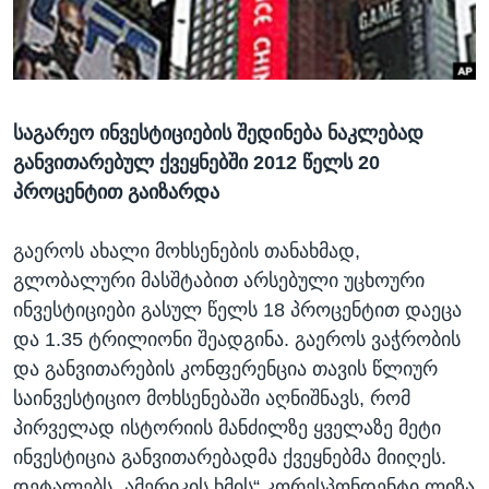
ᲡᲢᲣᲓᲘᲐ ᲕᲐᲨᲘᲜᲒᲢᲝᲜᲘ
ᲔᲙᲝᲜᲝᲛᲘᲙᲐ
Learning English
ᲯᲐᲜᲛᲠᲗᲔᲚᲝᲑᲐ
ᲗᲕᲐᲚᲘ ᲒᲕᲐᲓᲔᲕᲜᲔᲗ
ᲛᲔᲪᲜᲘᲔᲠᲔᲑᲐ
საგარეო ინვესტიციების შედინება ნაკლებად
ᲘᲜᲢᲔᲠᲕᲘᲣ
განვითარებულ ქვეყნებში 2012 წელს 20
ᲙᲣᲚᲢᲣᲠᲐ
პროცენტით გაიზარდა
ენები
ᲒᲐᲚᲘᲚᲔᲝ
გაეროს ახალი მოხსენების თანახმად,
ᲓᲔᲖᲘᲜᲤᲝᲠᲛᲐᲪᲘᲐ
გლობალური მასშტაბით არსებული უცხოური
ინვესტიციები გასულ წელს 18 პროცენტით დაეცა
და 1.35 ტრილიონი შეადგინა. გაეროს ვაჭრობის
და განვითარების კონფერენცია თავის წლიურ
საინვესტიციო მოხსენებაში აღნიშნავს, რომ
პირველად ისტორიის მანძილზე ყველაზე მეტი
ინვესტიცია განვითარებადმა ქვეყნებმა მიიღეს.
დეტალებს „ამერიკის ხმის“ კორესპონდენტი ლიზა