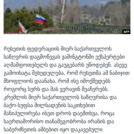
ᲡᲢᲣᲓᲘᲐ ᲕᲐᲨᲘᲜᲒᲢᲝᲜᲘ
ᲔᲙᲝᲜᲝᲛᲘᲙᲐ
Learning English
ᲯᲐᲜᲛᲠᲗᲔᲚᲝᲑᲐ
ᲗᲕᲐᲚᲘ ᲒᲕᲐᲓᲔᲕᲜᲔᲗ
ᲛᲔᲪᲜᲘᲔᲠᲔᲑᲐ
ᲘᲜᲢᲔᲠᲕᲘᲣ
რუსეთის ფედერაციის მიერ საქართველოს
ᲙᲣᲚᲢᲣᲠᲐ
ენები
საზღვრის დაგმოწევას ვაშინგტონში ექსპერტები
ᲒᲐᲚᲘᲚᲔᲝ
აღმაშფოთებელს და გაუგებარს უწოდებენ. ასევე
ᲓᲔᲖᲘᲜᲤᲝᲠᲛᲐᲪᲘᲐ
გამოიხატა შეხედულება, რომ რუსეთმა ამ ნაბიჯით
მსოფლიოს დაანახა, რომ ისე იმოქმედებს
როგორც სურს და მას ვერავინ შეაჩერებს.
კრემლის მიერ საქართველოს საზღვრისა და
ბაქო-სუფსა მილსადენის საკთხებით
მანიპულირება ისეთ დროს დაემთხვა, როცა
საერთაშორისო თანამეგობრობა ირანის და
საბერძნეთის ამბებით იყო დაკავებული.