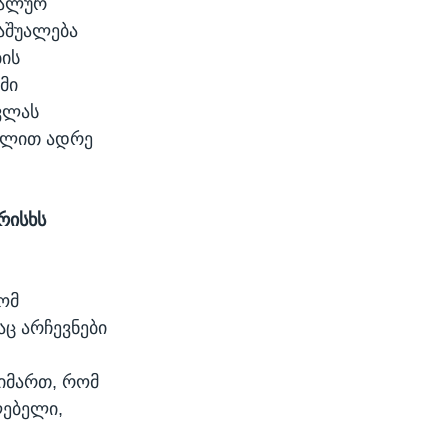
ტრალურ
აშუალება
ბის
მი
ვლას
 წლით ადრე
რისხს
ომ
ც არჩევნები
მიმართ, რომ
ლებელი,