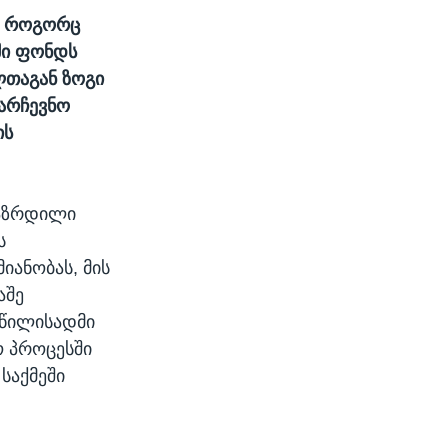
, როგორც
ში ფონდს
ლთაგან ზოგი
აარჩევნო
ის
გაზრდილი
ს
იანობას, მის
აშე
აწილისადმი
ო პროცესში
საქმეში