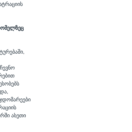
სტრაციის
 რომელზეც
ტურებაში,
რჩევნო
რებით
ესობებს
რდა,
მჯდომარეები
რაციის
ურში ასეთი