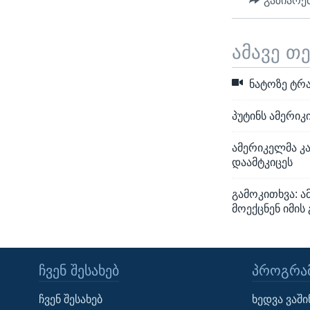
გაზიარე
ამავე თ
ნატოზე ტრა
პუტინს ამერიკ
ამერიკელმა კ
დაამტკიცეს
გამოკითხვა: 
მოექცნენ იმის
ᲩᲕᲔᲜ ᲨᲔᲡᲐᲮᲔᲑ
ᲞᲠᲝᲒᲠᲐᲛ
Learning English
ჩვენ შესახებ
ხედვა ვაშ