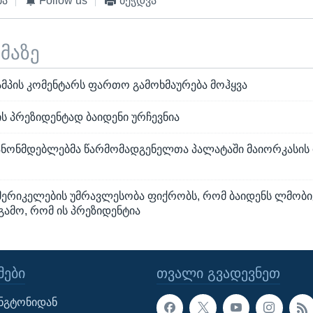
ბა
Follow us
ბეჭდვა
ემაზე
მპის კომენტარს ფართო გამოხმაურება მოჰყვა
ის პრეზიდენტად ბაიდენი ურჩევნია
ანონმდებლებმა წარმომადგენელთა პალატაში მაიორკასის 
ამერიკელების უმრავლესობა ფიქრობს, რომ ბაიდენს ლმობ
 გამო, რომ ის პრეზიდენტია
ᲔᲑᲘ
ᲗᲕᲐᲚᲘ ᲒᲕᲐᲓᲔᲕᲜᲔᲗ
ინგტონიდან