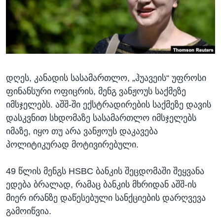
ᲡᲢᲣᲓᲘᲐ ᲕᲐᲨᲘᲜᲒᲢᲝᲜᲘ
ᲔᲙᲝᲜᲝᲛᲘᲙᲐ
Learning English
ᲯᲐᲜᲛᲠᲗᲔᲚᲝᲑᲐ
ᲗᲕᲐᲚᲘ ᲒᲕᲐᲓᲔᲕᲜᲔᲗ
ᲛᲔᲪᲜᲘᲔᲠᲔᲑᲐ
ᲘᲜᲢᲔᲠᲕᲘᲣ
დღეს, კანადის სასამართლო, „ჰუავეის“ უფროსი
ᲙᲣᲚᲢᲣᲠᲐ
ენები
ფინანსური ოფიცრის, მენგ ვანჟოუს საქმეზე
ᲒᲐᲚᲘᲚᲔᲝ
იმსჯელებს. აშშ-ში ექსტრადირების საქმეზე დავის
ᲓᲔᲖᲘᲜᲤᲝᲠᲛᲐᲪᲘᲐ
დასკვნით სხდომაზე სასამართლო იმსჯელებს
იმაზე, იყო თუ არა ვანჟოუს დაკავება
პოლიტიკურად მოტივირებული.
49 წლის მენგს HSBC ბანკის შეცდომაში შეყვანა
ედება ბრალად, რამაც ბანკის მხრიდან აშშ-ის
მიერ ირანზე დაწესებული სანქციების დარღვევა
გამოიწვია.