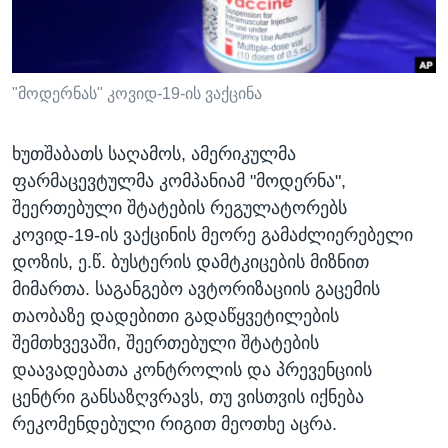
ᲡᲢᲣᲓᲘᲐ ᲕᲐᲨᲘᲜᲒᲢᲝᲜᲘ
ᲔᲙᲝᲜᲝᲛᲘᲙᲐ
Learning English
ᲯᲐᲜᲛᲠᲗᲔᲚᲝᲑᲐ
ᲗᲕᲐᲚᲘ ᲒᲕᲐᲓᲔᲕᲜᲔᲗ
ᲛᲔᲪᲜᲘᲔᲠᲔᲑᲐ
"მოდერნას" კოვიდ-19-ის ვაქცინა
ᲘᲜᲢᲔᲠᲕᲘᲣ
ხუთშაბათს საღამოს, ამერიკულმა
ᲙᲣᲚᲢᲣᲠᲐ
ფარმაცევტულმა კომპანიამ "მოდერნა",
ენები
ᲒᲐᲚᲘᲚᲔᲝ
შეერთებული შტატების რეგულატორებს
კოვიდ-19-ის ვაქცინის მეორე გამაძლიერებელი
ᲓᲔᲖᲘᲜᲤᲝᲠᲛᲐᲪᲘᲐ
დოზის, ე.წ. ბუსტერის დამტკიცების მიზნით
მიმართა. საგანგებო ავტორიზაციის გაცემის
თაობაზე დადებითი გადაწყვეტილების
შემთხვევაში, შეერთებული შტატების
დაავადებათა კონტროლის და პრევენციის
ცენტრი განსაზღვრავს, თუ ვისთვის იქნება
რეკომენდებული რიგით მეოთხე აცრა.