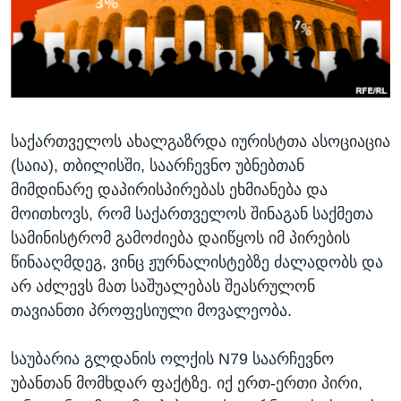
ᲡᲢᲣᲓᲘᲐ ᲕᲐᲨᲘᲜᲒᲢᲝᲜᲘ
ᲔᲙᲝᲜᲝᲛᲘᲙᲐ
Learning English
ᲯᲐᲜᲛᲠᲗᲔᲚᲝᲑᲐ
ᲗᲕᲐᲚᲘ ᲒᲕᲐᲓᲔᲕᲜᲔᲗ
ᲛᲔᲪᲜᲘᲔᲠᲔᲑᲐ
ᲘᲜᲢᲔᲠᲕᲘᲣ
საქართველოს ახალგაზრდა იურისტთა ასოციაცია
ᲙᲣᲚᲢᲣᲠᲐ
ენები
(საია), თბილისში, საარჩევნო უბნებთან
ᲒᲐᲚᲘᲚᲔᲝ
მიმდინარე დაპირისპირებას ეხმიანება და
ᲓᲔᲖᲘᲜᲤᲝᲠᲛᲐᲪᲘᲐ
მოითხოვს, რომ საქართველოს შინაგან საქმეთა
სამინისტრომ გამოძიება დაიწყოს იმ პირების
წინააღმდეგ, ვინც ჟურნალისტებზე ძალადობს და
არ აძლევს მათ საშუალებას შეასრულონ
თავიანთი პროფესიული მოვალეობა.
საუბარია გლდანის ოლქის N79 საარჩევნო
უბანთან მომხდარ ფაქტზე. იქ ერთ-ერთი პირი,