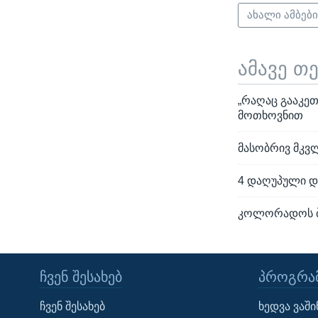
ახალი ამბებ
ამავე თ
„რაღაც გააკეთ
მოთხოვნით
მასობრივ მკვ
4 დაღუპული დ
კოლორადოს ბა
ᲩᲕᲔᲜ ᲨᲔᲡᲐᲮᲔᲑ
ᲞᲠᲝᲒᲠᲐᲛ
Learning English
ჩვენ შესახებ
ხედვა ვაშ