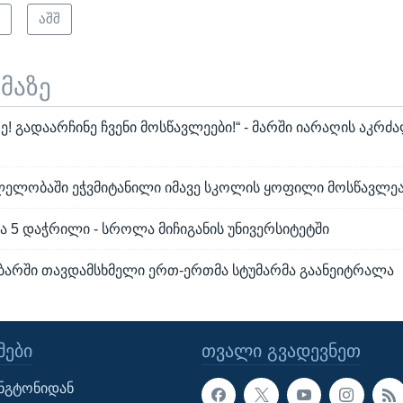
ი
აშშ
ემაზე
ე! გადაარჩინე ჩვენი მოსწავლეები!“ - მარში იარაღის აკრძ
ლელობაში ეჭვმიტანილი იმავე სკოლის ყოფილი მოსწავლე
ა 5 დაჭრილი - სროლა მიჩიგანის უნივერსიტეტში
რში თავდამსხმელი ერთ-ერთმა სტუმარმა გაანეიტრალა
ᲔᲑᲘ
ᲗᲕᲐᲚᲘ ᲒᲕᲐᲓᲔᲕᲜᲔᲗ
ინგტონიდან