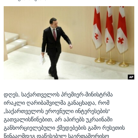
ᲡᲢᲣᲓᲘᲐ ᲕᲐᲨᲘᲜᲒᲢᲝᲜᲘ
ᲔᲙᲝᲜᲝᲛᲘᲙᲐ
Learning English
ᲯᲐᲜᲛᲠᲗᲔᲚᲝᲑᲐ
ᲗᲕᲐᲚᲘ ᲒᲕᲐᲓᲔᲕᲜᲔᲗ
ᲛᲔᲪᲜᲘᲔᲠᲔᲑᲐ
ᲘᲜᲢᲔᲠᲕᲘᲣ
ᲙᲣᲚᲢᲣᲠᲐ
ენები
ᲒᲐᲚᲘᲚᲔᲝ
ᲓᲔᲖᲘᲜᲤᲝᲠᲛᲐᲪᲘᲐ
დღეს, საქართველოს პრემიერ-მინისტრმა
ირაკლი ღარიბაშვილმა განაცხადა, რომ
„საქართველოს ეროვნული ინტერესების“
გათვალისწინებით, არ აპირებს უკრაინაში
განხორციელებული ქმედებების გამო რუსეთის
წინააღმდეგ დაწესებულ საერთაშორისო