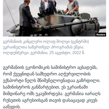
ᲡᲢᲣᲓᲘᲐ ᲕᲐᲨᲘᲜᲒᲢᲝᲜᲘ
ᲔᲙᲝᲜᲝᲛᲘᲙᲐ
Learning English
ᲯᲐᲜᲛᲠᲗᲔᲚᲝᲑᲐ
ᲗᲕᲐᲚᲘ ᲒᲕᲐᲓᲔᲕᲜᲔᲗ
ᲛᲔᲪᲜᲘᲔᲠᲔᲑᲐ
ᲘᲜᲢᲔᲠᲕᲘᲣ
ᲙᲣᲚᲢᲣᲠᲐ
გერმანიის კანცლერი ოლაფ შოლცი (ცენტრში)
ენები
უკრაინელთა საწვრთნელ პროგრამას ეწვია.
ᲒᲐᲚᲘᲚᲔᲝ
ოლდენბურგი, გერმანია. 25 აგვისტო, 2022 წ.
ᲓᲔᲖᲘᲜᲤᲝᲠᲛᲐᲪᲘᲐ
გერმანიის ეკონომიკის სამინისტრო აცხადებს,
რომ ქვეყნიდან სამხედრო აღჭურვილობის
ექსპორტი წელს მნიშვნელოვნადაა გაზრდილი.
სამინისტროს განმარტებით, ეს უკრაინაში
მიმდინარე ომს უკავშირდება. გერმანია იარაღს
რუსეთის აგრესიისგან თავის დასაცავად კიევს
ააწვდის.