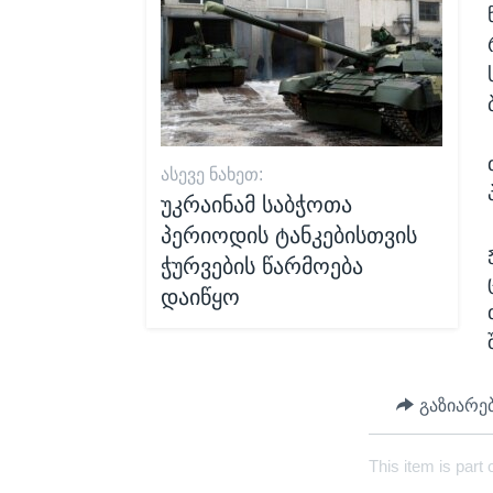
ᲐᲡᲔᲕᲔ ᲜᲐᲮᲔᲗ:
უკრაინამ საბჭოთა
პერიოდის ტანკებისთვის
ჭურვების წარმოება
დაიწყო
გაზიარე
This item is part 