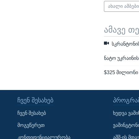
ახალი ამბებ
ამავე თ
სკრანტონის
ნატო უკრაინის
$325 მილიონი 
ᲩᲕᲔᲜ ᲨᲔᲡᲐᲮᲔᲑ
ᲞᲠᲝᲒᲠᲐᲛ
Learning English
ჩვენ შესახებ
ხედვა ვაშ
ᲗᲕᲐᲚᲘ ᲒᲕᲐᲓᲔᲕᲜᲔᲗ
მოგვწერეთ
ვაშინგტონ
კონფიდენციალურობა
აშშ-ის მთ