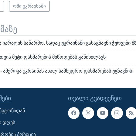
ი
ომი უკრაინაში
ემაზე
 იარაღის საწარმო, სადაც უკრაინაში გასაგზავნი ჭურვები 
თვის მეტი დახმარების მიწოდებას განიხილავს
- ამერიკა უკრაინას ახალ სამხედრო დახმარებას უგზავნის
ᲔᲑᲘ
ᲗᲕᲐᲚᲘ ᲒᲕᲐᲓᲔᲕᲜᲔᲗ
ინგტონიდან
ი დღეს
ავრობის პოზიცია