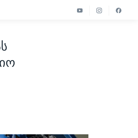
ას
რიო