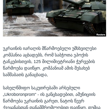
ᲡᲢᲣᲓᲘᲐ ᲕᲐᲨᲘᲜᲒᲢᲝᲜᲘ
ᲔᲙᲝᲜᲝᲛᲘᲙᲐ
Learning English
ᲯᲐᲜᲛᲠᲗᲔᲚᲝᲑᲐ
ᲗᲕᲐᲚᲘ ᲒᲕᲐᲓᲔᲕᲜᲔᲗ
ᲛᲔᲪᲜᲘᲔᲠᲔᲑᲐ
ᲘᲜᲢᲔᲠᲕᲘᲣ
ᲙᲣᲚᲢᲣᲠᲐ
ენები
უკრაინის იარაღის მწარმოებელი უმსხვილესი
ᲒᲐᲚᲘᲚᲔᲝ
კომპანია აცხადებს, რომ საბჭოთა ეპოქის
ᲓᲔᲖᲘᲜᲤᲝᲠᲛᲐᲪᲘᲐ
ტანკებისთვის, 125 მილიმიეტრიანი ჭურვების
წარმოება დაიწყო. კომპანიამ ამის შესახებ
სამშაბათს განაცხადა,
სახელწმიფო საკუთრებაში არსებული
„Ukroboronprom“ - ის განცხადებით, ამუნიციის
წარმოება უკრაინის გარეთ, ნატოს წევრ
ქვეყანასთან თანამშრომლობით დაიწყო, თუმცა