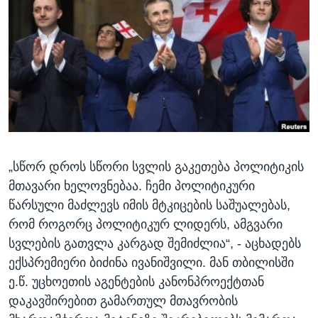
ᲡᲢᲣᲓᲘᲐ ᲕᲐᲨᲘᲜᲒᲢᲝᲜᲘ
ᲔᲙᲝᲜᲝᲛᲘᲙᲐ
Learning English
ᲯᲐᲜᲛᲠᲗᲔᲚᲝᲑᲐ
ᲗᲕᲐᲚᲘ ᲒᲕᲐᲓᲔᲕᲜᲔᲗ
ᲛᲔᲪᲜᲘᲔᲠᲔᲑᲐ
ᲘᲜᲢᲔᲠᲕᲘᲣ
ᲙᲣᲚᲢᲣᲠᲐ
ენები
ᲒᲐᲚᲘᲚᲔᲝ
„სწორ დროს სწორი სვლის გაკეთება პოლიტიკის
ᲓᲔᲖᲘᲜᲤᲝᲠᲛᲐᲪᲘᲐ
მთავარი ხელოვნებაა. ჩემი პოლიტიკური
წარსული მაძლევს იმის მტკიცების საშუალებას,
რომ როგორც პოლიტიკურ ლიდერს, ამგვარი
სვლების გათვლა კარგად შემიძლია“, - აცხადებს
ექსპრემიერი ბიძინა ივანიშვილი. მან თბილისში
ე.წ. უცხოეთის აგენტების კანონპროექტთან
დაკავშირებით გამართულ მთავრობის