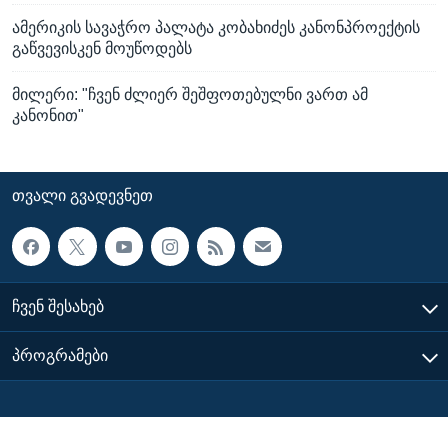
ამერიკის სავაჭრო პალატა კობახიძეს კანონპროექტის
გაწვევისკენ მოუწოდებს
მილერი: "ჩვენ ძლიერ შეშფოთებულნი ვართ ამ
კანონით"
ᲗᲕᲐᲚᲘ ᲒᲕᲐᲓᲔᲕᲜᲔᲗ
ᲩᲕᲔᲜ ᲨᲔᲡᲐᲮᲔᲑ
ᲞᲠᲝᲒᲠᲐᲛᲔᲑᲘ