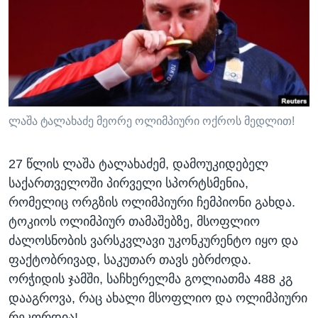
ᲡᲢᲣᲓᲘᲐ ᲕᲐᲨᲘᲜᲒᲢᲝᲜᲘ
ᲔᲙᲝᲜᲝᲛᲘᲙᲐ
Learning English
ᲯᲐᲜᲛᲠᲗᲔᲚᲝᲑᲐ
ᲗᲕᲐᲚᲘ ᲒᲕᲐᲓᲔᲕᲜᲔᲗ
ᲛᲔᲪᲜᲘᲔᲠᲔᲑᲐ
ᲘᲜᲢᲔᲠᲕᲘᲣ
ᲙᲣᲚᲢᲣᲠᲐ
ლაშა ტალახაძე მეორე ოლიმპიური ოქროს მედლით!
ენები
ᲒᲐᲚᲘᲚᲔᲝ
27 წლის ლაშა ტალახაძემ, დამოუკიდებელ
ᲓᲔᲖᲘᲜᲤᲝᲠᲛᲐᲪᲘᲐ
საქართველოში პირველი სპორტსმენია,
რომელიც ორგზის ოლიმპიური ჩემპიონი გახდა.
ტოკიოს ოლიმპიურ თამაშებზე, მსოფლიო
ძალოსნობის ვარსკვლავი უკონკურენტო იყო და
ფაქტობრივად, საკუთარ თავს ებრძოდა.
ორჭიდის ჯამში, საჩხერელმა გოლიათმა 488 კგ
დააგროვა, რაც ახალი მსოფლიო და ოლიმპიური
რეკორდია!