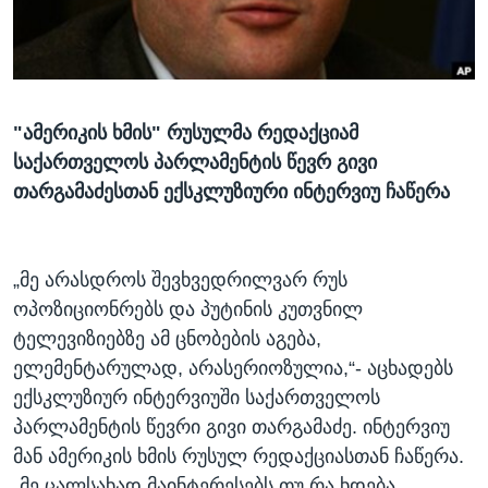
ᲡᲢᲣᲓᲘᲐ ᲕᲐᲨᲘᲜᲒᲢᲝᲜᲘ
ᲔᲙᲝᲜᲝᲛᲘᲙᲐ
Learning English
ᲯᲐᲜᲛᲠᲗᲔᲚᲝᲑᲐ
ᲗᲕᲐᲚᲘ ᲒᲕᲐᲓᲔᲕᲜᲔᲗ
ᲛᲔᲪᲜᲘᲔᲠᲔᲑᲐ
"ამერიკის ხმის" რუსულმა რედაქციამ
ᲘᲜᲢᲔᲠᲕᲘᲣ
საქართველოს პარლამენტის წევრ გივი
ᲙᲣᲚᲢᲣᲠᲐ
თარგამაძესთან ექსკლუზიური ინტერვიუ ჩაწერა
ენები
ᲒᲐᲚᲘᲚᲔᲝ
ᲓᲔᲖᲘᲜᲤᲝᲠᲛᲐᲪᲘᲐ
„მე არასდროს შევხვედრილვარ რუს
ოპოზიციონრებს და პუტინის კუთვნილ
ტელევიზიებზე ამ ცნობების აგება,
ელემენტარულად, არასერიოზულია,“- აცხადებს
ექსკლუზიურ ინტერვიუში საქართველოს
პარლამენტის წევრი გივი თარგამაძე. ინტერვიუ
მან ამერიკის ხმის რუსულ რედაქციასთან ჩაწერა.
„მე ცალსახად მაინტერესებს თუ რა ხდება