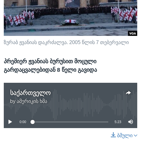
ᲡᲢᲣᲓᲘᲐ ᲕᲐᲨᲘᲜᲒᲢᲝᲜᲘ
ᲔᲙᲝᲜᲝᲛᲘᲙᲐ
Learning English
ᲯᲐᲜᲛᲠᲗᲔᲚᲝᲑᲐ
ᲗᲕᲐᲚᲘ ᲒᲕᲐᲓᲔᲕᲜᲔᲗ
ᲛᲔᲪᲜᲘᲔᲠᲔᲑᲐ
ᲘᲜᲢᲔᲠᲕᲘᲣ
ზურაბ ჟვანიას დაკრძალვა. 2005 წლის 7 თებერვალი
ᲙᲣᲚᲢᲣᲠᲐ
ენები
პრემიერ ჟვანიას ბურუსით მოცული
ᲒᲐᲚᲘᲚᲔᲝ
გარდაცვალებიდან 8 წელი გავიდა
ᲓᲔᲖᲘᲜᲤᲝᲠᲛᲐᲪᲘᲐ
საქართველო
by
ამერიკის ხმა
No media source currently available
0:00
5:23
ბმული