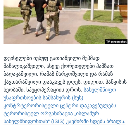
ᲡᲢᲣᲓᲘᲐ ᲕᲐᲨᲘᲜᲒᲢᲝᲜᲘ
ᲔᲙᲝᲜᲝᲛᲘᲙᲐ
Learning English
ᲯᲐᲜᲛᲠᲗᲔᲚᲝᲑᲐ
ᲗᲕᲐᲚᲘ ᲒᲕᲐᲓᲔᲕᲜᲔᲗ
ᲛᲔᲪᲜᲘᲔᲠᲔᲑᲐ
ᲘᲜᲢᲔᲠᲕᲘᲣ
ᲙᲣᲚᲢᲣᲠᲐ
ენები
დუისელები იუსუფ ცათიაშვილი მუჰმად
ᲒᲐᲚᲘᲚᲔᲝ
მაჩალიკაშვილი, ასევე ქორეთელები ჰამზათ
ᲓᲔᲖᲘᲜᲤᲝᲠᲛᲐᲪᲘᲐ
ბაღაკაშვილი, რამაზ მარგოშვილი და რამაზ
ქავთარაშვილი დააკავეს დღეს, დილით, პანკისის
ხეობაში, სპეცოპერაციის დროს.
სახელმწიფო
უსაფრთხოების სამსახურის (სუს)
კონტრტერორისტული ცენტრი დაკავებულებს,
ტერორისტულ ორგანიზაცია „ისლამურ
სახელმწიფოსთან“ (ISIS) კავშირში სდებს ბრალს.