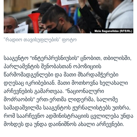
ᲡᲢᲣᲓᲘᲐ ᲕᲐᲨᲘᲜᲒᲢᲝᲜᲘ
ᲔᲙᲝᲜᲝᲛᲘᲙᲐ
Learning English
ᲯᲐᲜᲛᲠᲗᲔᲚᲝᲑᲐ
ᲗᲕᲐᲚᲘ ᲒᲕᲐᲓᲔᲕᲜᲔᲗ
ᲛᲔᲪᲜᲘᲔᲠᲔᲑᲐ
ᲘᲜᲢᲔᲠᲕᲘᲣ
"რადიო თავისუფლების" ფოტო
ᲙᲣᲚᲢᲣᲠᲐ
ენები
სააგენტო "ინტერპრესნიუსის" ცნობით, თბილისში,
ᲒᲐᲚᲘᲚᲔᲝ
პარლამენტის შენობასთან ოპოზიციის
ᲓᲔᲖᲘᲜᲤᲝᲠᲛᲐᲪᲘᲐ
წარმომადგენლები და მათი მხარდამჭერები
დღესაც იკრიბებიან. მათი მოთხოვნა ხელახალი
არჩევნების გამართვაა. "ნაციონალური
მოძრაობის” ერთ-ერთმა ლიდერმა, სალომე
სამადაშვილმა სააგენტოს ჟურნალისტებს უთხრა,
რომ საარჩევნო ადმინისტრაციის ცვლილება უნდა
მოხდეს და უნდა დაინიშნოს ახალი არჩევნები.