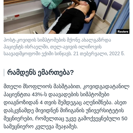
ᲡᲢᲣᲓᲘᲐ ᲕᲐᲨᲘᲜᲒᲢᲝᲜᲘ
ᲔᲙᲝᲜᲝᲛᲘᲙᲐ
Learning English
ᲯᲐᲜᲛᲠᲗᲔᲚᲝᲑᲐ
ᲗᲕᲐᲚᲘ ᲒᲕᲐᲓᲔᲕᲜᲔᲗ
ᲛᲔᲪᲜᲘᲔᲠᲔᲑᲐ
ᲘᲜᲢᲔᲠᲕᲘᲣ
პოსტ-კოვიდის სიმპტომების მქონე ახალგაზრდა
პაციენტს ისრაელში, თელ-ავივის ილიჩოვის
ᲙᲣᲚᲢᲣᲠᲐ
საავადმყოფოში ექიმი სინჯავს. 21 თებერვალი, 2022 წ.
ენები
ᲒᲐᲚᲘᲚᲔᲝ
ᲓᲔᲖᲘᲜᲤᲝᲠᲛᲐᲪᲘᲐ
რამდენს ემართება?
მთელი მსოფლიოს მასშტაბით, კოვიდგადატანილ
პაციენტთა 43%-ს დაავადების სიმპტომები
დიაგნოზიდან 4 თვის შემდეგაც აღენიშნება. ასეთ
დასკვნამდე მივიდნენ მიჩიგანის უნივერსიტეტის
მეცნიერები, რომელთაც უკვე გამოქვეყნებული 50
სამეცნიერო კვლევა შეაჯამეს.