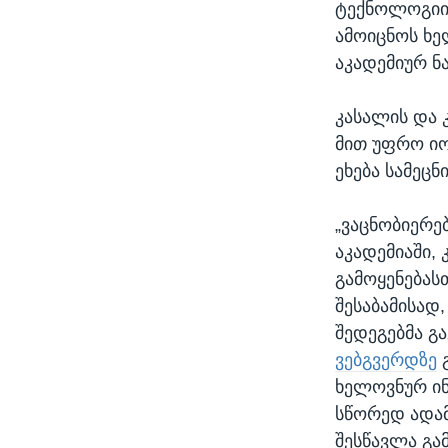
ტექნოლოგიის
ამოიცნოს ხე
აკადემიურ ნ
კასალის და 
მით უფრო იო
ეხება სამეცნ
„ვაცნობიერე
აკადემიაში,
გამოყენებასთ
შესაბამისად
შედეგებმა გ
ვებგვერდზე
გ
ხელოვნურ ინ
სწორედ ადამ
შესწავლა გა