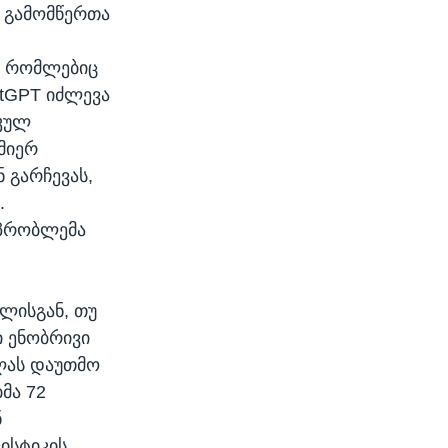
 გამომწერთა
, რომლებიც
atGPT იძლევა
იკულ
 მიერ
 გარჩევას,
.
 პრობლემა
ულისგან, თუ
ი ენობრივი
ვლას დაუთმო
მა 72
ნ
ისტიკის