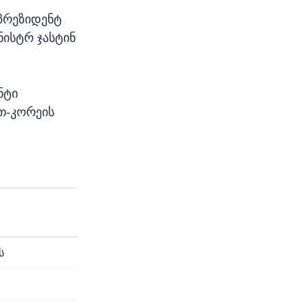
პრეზიდენტ
ნისტრ ჯასტინ
ნტი
ეთ-კორეის
ს