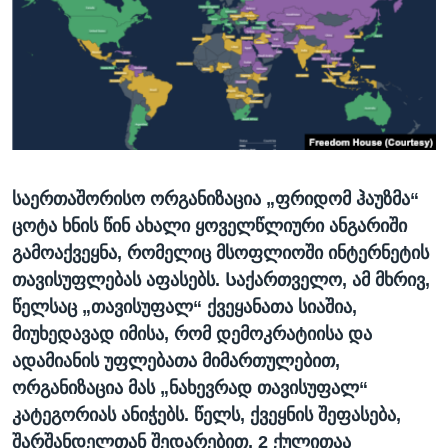
ᲡᲢᲣᲓᲘᲐ ᲕᲐᲨᲘᲜᲒᲢᲝᲜᲘ
ᲔᲙᲝᲜᲝᲛᲘᲙᲐ
Learning English
ᲯᲐᲜᲛᲠᲗᲔᲚᲝᲑᲐ
ᲗᲕᲐᲚᲘ ᲒᲕᲐᲓᲔᲕᲜᲔᲗ
ᲛᲔᲪᲜᲘᲔᲠᲔᲑᲐ
ᲘᲜᲢᲔᲠᲕᲘᲣ
ᲙᲣᲚᲢᲣᲠᲐ
ენები
საერთაშორისო ორგანიზაცია „ფრიდომ ჰაუზმა“
ᲒᲐᲚᲘᲚᲔᲝ
ცოტა ხნის წინ ახალი ყოველწლიური ანგარიში
ᲓᲔᲖᲘᲜᲤᲝᲠᲛᲐᲪᲘᲐ
გამოაქვეყნა, რომელიც მსოფლიოში ინტერნეტის
თავისუფლებას აფასებს. Საქართველო, ამ მხრივ,
წელსაც „თავისუფალ“ ქვეყანათა სიაშია,
მიუხედავად იმისა, რომ დემოკრატიისა და
ადამიანის უფლებათა მიმართულებით,
ორგანიზაცია მას „ნახევრად თავისუფალ“
კატეგორიას ანიჭებს. წელს, ქვეყნის შეფასება,
შარშანდელთან შედარებით, 2 ქულითაა