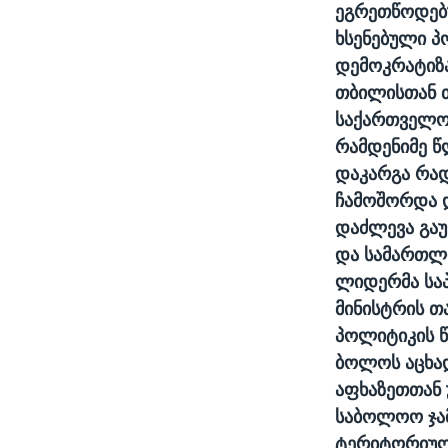
ეგრეთწოდებ
ხსენებული პ
დემოკრატიზა
თბილისთან 
საქართველო
რამდენიმე წ
დაკარგა რა
ჩამოშორდა დ
დაძლევა გაუ
და სამართლი
ლიდერმა სა
მინისტრის თ
პოლიტიკის წ
ბოლოს აცხად
აფხაზეთთან
საბოლოო ჯამ
ტერიტორიულ