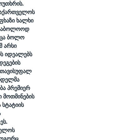
ოუთხრის.
 საქართველოს
ფხაზი ხალხი
 საბოლოოდ
მცა ბოლო
მ არსი
ს იდეალებს
დეგების
 თავისუფალ
ინდელმა
ბა პრემიერ
ი მოთმინების
 სტატიის
ა
ეს.
ველოს
როგორც