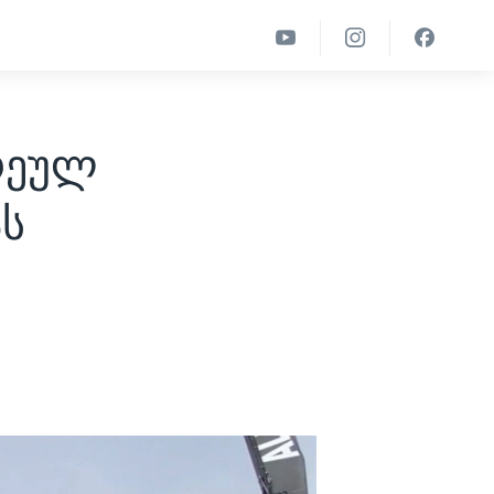
რეულ
ას