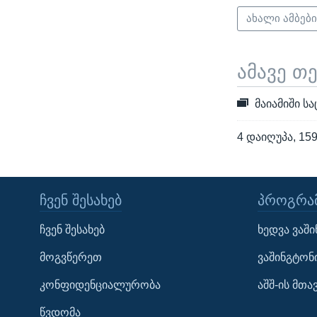
ახალი ამბებ
ამავე თ
მაიამიში ს
4 დაიღუპა, 15
ᲩᲕᲔᲜ ᲨᲔᲡᲐᲮᲔᲑ
ᲞᲠᲝᲒᲠᲐᲛ
Learning English
ჩვენ შესახებ
ხედვა ვაშ
ᲗᲕᲐᲚᲘ ᲒᲕᲐᲓᲔᲕᲜᲔᲗ
მოგვწერეთ
ვაშინგტონ
კონფიდენციალურობა
აშშ-ის მთ
წვდომა