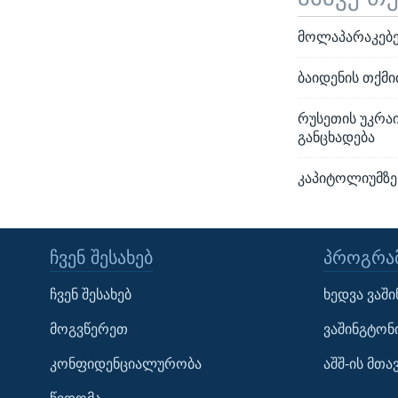
მოლაპარაკებე
ბაიდენის თქმ
რუსეთის უკრაი
განცხადება
კაპიტოლიუმზე 
ᲩᲕᲔᲜ ᲨᲔᲡᲐᲮᲔᲑ
ᲞᲠᲝᲒᲠᲐᲛ
Learning English
ჩვენ შესახებ
ხედვა ვაშ
ᲗᲕᲐᲚᲘ ᲒᲕᲐᲓᲔᲕᲜᲔᲗ
მოგვწერეთ
ვაშინგტონ
კონფიდენციალურობა
აშშ-ის მთ