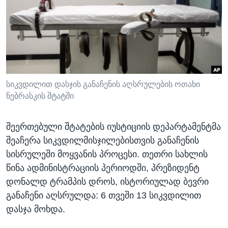
ᲡᲢᲣᲓᲘᲐ ᲕᲐᲨᲘᲜᲒᲢᲝᲜᲘ
ᲔᲙᲝᲜᲝᲛᲘᲙᲐ
Learning English
ᲯᲐᲜᲛᲠᲗᲔᲚᲝᲑᲐ
ᲗᲕᲐᲚᲘ ᲒᲕᲐᲓᲔᲕᲜᲔᲗ
ᲛᲔᲪᲜᲘᲔᲠᲔᲑᲐ
ᲘᲜᲢᲔᲠᲕᲘᲣ
ᲙᲣᲚᲢᲣᲠᲐ
სიკვდილით დასჯის განაჩენის აღსრულების ოთახი
ენები
ნებრასკის შტატში
ᲒᲐᲚᲘᲚᲔᲝ
ᲓᲔᲖᲘᲜᲤᲝᲠᲛᲐᲪᲘᲐ
შეერთებული შტატების იუსტიციის დეპარტამენტმა
შეაჩერა სიკვდილმისჯილებისთვის განაჩენის
სისრულეში მოყვანის პროცესი. თეთრი სახლის
წინა ადმინისტრაციის პერიოდში, პრეზიდენტ
დონალდ ტრამპის დროს, ისტორიულად ბევრი
განაჩენი აღსრულდა: 6 თვეში 13 სიკვდილით
დასჯა მოხდა.