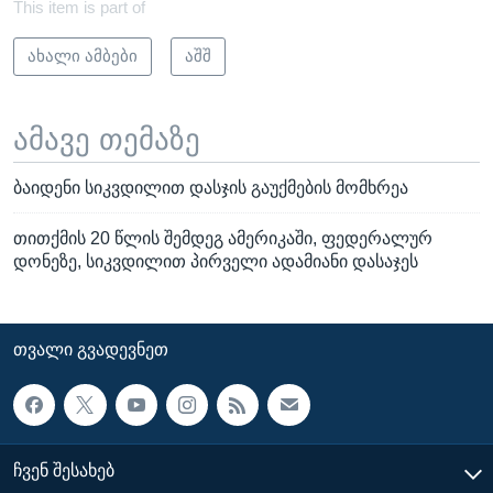
This item is part of
ახალი ამბები
აშშ
ამავე თემაზე
ბაიდენი სიკვდილით დასჯის გაუქმების მომხრეა
თითქმის 20 წლის შემდეგ ამერიკაში, ფედერალურ
დონეზე, სიკვდილით პირველი ადამიანი დასაჯეს
ᲗᲕᲐᲚᲘ ᲒᲕᲐᲓᲔᲕᲜᲔᲗ
ᲩᲕᲔᲜ ᲨᲔᲡᲐᲮᲔᲑ