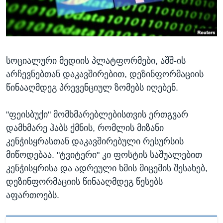
ᲡᲢᲣᲓᲘᲐ ᲕᲐᲨᲘᲜᲒᲢᲝᲜᲘ
ᲔᲙᲝᲜᲝᲛᲘᲙᲐ
Learning English
ᲯᲐᲜᲛᲠᲗᲔᲚᲝᲑᲐ
ᲗᲕᲐᲚᲘ ᲒᲕᲐᲓᲔᲕᲜᲔᲗ
ᲛᲔᲪᲜᲘᲔᲠᲔᲑᲐ
სოციალური მედიის პლატფორმები, აშშ-ის
ᲘᲜᲢᲔᲠᲕᲘᲣ
არჩევნებთან დაკავშირებით, დეზინფორმაციის
ᲙᲣᲚᲢᲣᲠᲐ
წინააღმდეგ პრევენციულ ზომებს იღებენ.
ენები
ᲒᲐᲚᲘᲚᲔᲝ
"ფეისბუქი" მომხმარებლებისთვის ერთგვარ
ᲓᲔᲖᲘᲜᲤᲝᲠᲛᲐᲪᲘᲐ
დამხმარე ჰაბს ქმნის, რომლის მიზანი
კენჭისყრასთან დაკავშირებული რესურსის
მიწოდებაა. "ტვიტერი" კი ფოსტის საშუალებით
კენჭისყრისა და ადრეული ხმის მიცემის შესახებ,
დეზინფორმაციის წინააღმდეგ წესებს
აფართოებს.