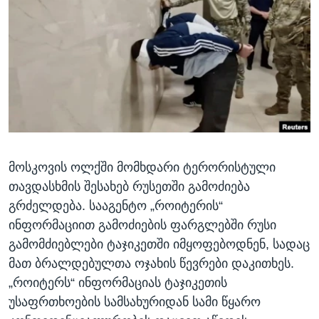
ᲡᲢᲣᲓᲘᲐ ᲕᲐᲨᲘᲜᲒᲢᲝᲜᲘ
ᲔᲙᲝᲜᲝᲛᲘᲙᲐ
Learning English
ᲯᲐᲜᲛᲠᲗᲔᲚᲝᲑᲐ
ᲗᲕᲐᲚᲘ ᲒᲕᲐᲓᲔᲕᲜᲔᲗ
ᲛᲔᲪᲜᲘᲔᲠᲔᲑᲐ
ᲘᲜᲢᲔᲠᲕᲘᲣ
ᲙᲣᲚᲢᲣᲠᲐ
ენები
ᲒᲐᲚᲘᲚᲔᲝ
მოსკოვის ოლქში მომხდარი ტერორისტული
ᲓᲔᲖᲘᲜᲤᲝᲠᲛᲐᲪᲘᲐ
თავდასხმის შესახებ რუსეთში გამოძიება
გრძელდება. სააგენტო „როიტერის“
ინფორმაციით გამოძიების ფარგლებში რუსი
გამომძიებლები ტაჯიკეთში იმყოფებოდნენ, სადაც
მათ ბრალდებულთა ოჯახის წევრები დაკითხეს.
„როიტერს“ ინფორმაციას ტაჯიკეთის
უსაფრთხოების სამსახურიდან სამი წყარო