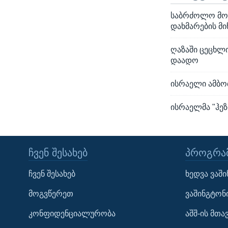
საბრძოლო მოქ
დახმარების მ
ღაზაში ცეცხლ
დაადო
ისრაელი ამბობ
ისრაელმა "ჰეზ
ᲩᲕᲔᲜ ᲨᲔᲡᲐᲮᲔᲑ
ᲞᲠᲝᲒᲠᲐᲛ
Learning English
ჩვენ შესახებ
ხედვა ვაშ
ᲗᲕᲐᲚᲘ ᲒᲕᲐᲓᲔᲕᲜᲔᲗ
მოგვწერეთ
ვაშინგტონ
კონფიდენციალურობა
აშშ-ის მთ