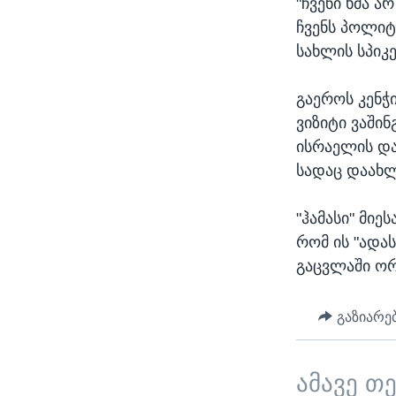
"ჩვენი ხმა ა
ჩვენს პოლიტ
სახლის სპიკე
გაეროს კენჭ
ვიზიტი ვაში
ისრაელის და
სადაც დაახლ
"ჰამასი" მი
რომ ის "ადა
გაცვლაში ორ
გაზიარე
ამავე თ