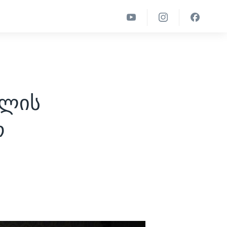
ხლის
ო