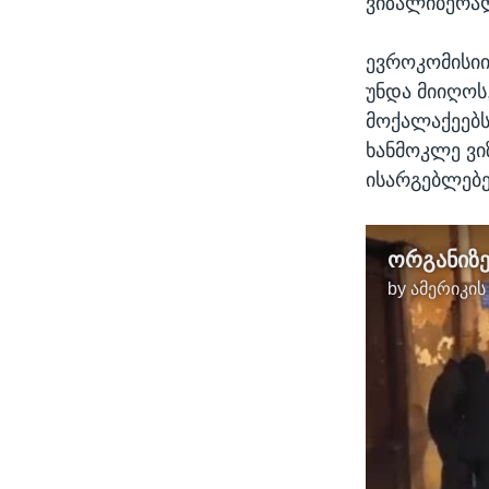
ვიზალიბერალ
ევროკომისიი
უნდა მიიღოს
მოქალაქეებს
ხანმოკლე ვი
ისარგებლებე
by
ამერიკის