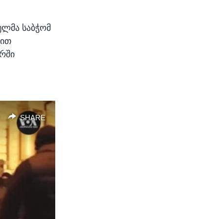
ულმა საბჭომ
გით
რში
SHARE