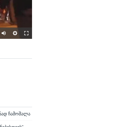
SHARE
width
px
ანად ჩამოშალა