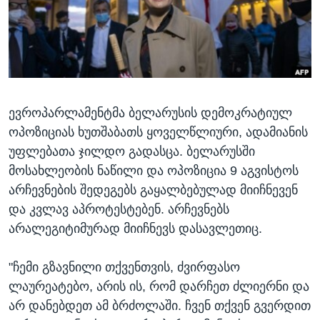
ᲡᲢᲣᲓᲘᲐ ᲕᲐᲨᲘᲜᲒᲢᲝᲜᲘ
ᲔᲙᲝᲜᲝᲛᲘᲙᲐ
Learning English
ᲯᲐᲜᲛᲠᲗᲔᲚᲝᲑᲐ
ᲗᲕᲐᲚᲘ ᲒᲕᲐᲓᲔᲕᲜᲔᲗ
ᲛᲔᲪᲜᲘᲔᲠᲔᲑᲐ
ᲘᲜᲢᲔᲠᲕᲘᲣ
ევროპარლამენტმა ბელარუსის დემოკრატიულ
ᲙᲣᲚᲢᲣᲠᲐ
ენები
ოპოზიციას ხუთშაბათს ყოველწლიური, ადამიანის
ᲒᲐᲚᲘᲚᲔᲝ
უფლებათა ჯილდო გადასცა. ბელარუსში
ᲓᲔᲖᲘᲜᲤᲝᲠᲛᲐᲪᲘᲐ
მოსახლეობის ნაწილი და ოპოზიცია 9 აგვისტოს
არჩევნების შედეგებს გაყალბებულად მიიჩნევენ
და კვლავ აპროტესტებენ. არჩევნებს
არალეგიტიმურად მიიჩნევს დასავლეთიც.
"ჩემი გზავნილი თქვენთვის, ძვირფასო
ლაურეატებო, არის ის, რომ დარჩეთ ძლიერნი და
არ დანებდეთ ამ ბრძოლაში. ჩვენ თქვენ გვერდით