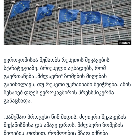
ᲡᲢᲣᲓᲘᲐ ᲕᲐᲨᲘᲜᲒᲢᲝᲜᲘ
ᲔᲙᲝᲜᲝᲛᲘᲙᲐ
Learning English
ᲯᲐᲜᲛᲠᲗᲔᲚᲝᲑᲐ
ᲗᲕᲐᲚᲘ ᲒᲕᲐᲓᲔᲕᲜᲔᲗ
ᲛᲔᲪᲜᲘᲔᲠᲔᲑᲐ
ᲘᲜᲢᲔᲠᲕᲘᲣ
ᲙᲣᲚᲢᲣᲠᲐ
ენები
ევროკომისია მუშაობს რუსეთის შეკავების
ᲒᲐᲚᲘᲚᲔᲝ
სტრატეგიაზე. ბრიუსელი აცხადებს, რომ
ᲓᲔᲖᲘᲜᲤᲝᲠᲛᲐᲪᲘᲐ
გაერთანება „მძლავრი“ ზომების მიღებას
განიხილავს, თუ რუსეთი უკრაინაში შეიჭრება. ამის
შესახებ დღეს ევროკავშირის პრესსპიკერმა
განაცხადა.
„სამუშაო პროცესი წინ მიდის, ძლიერი შეკავების
მექანიზმისა და ამავე დროს, მძლავრი ზომების
მიღების კუთხით, რომლებიც მზად იქნება