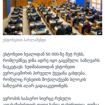
ᲡᲢᲣᲓᲘᲐ ᲕᲐᲨᲘᲜᲒᲢᲝᲜᲘ
ᲔᲙᲝᲜᲝᲛᲘᲙᲐ
Learning English
ᲯᲐᲜᲛᲠᲗᲔᲚᲝᲑᲐ
ᲗᲕᲐᲚᲘ ᲒᲕᲐᲓᲔᲕᲜᲔᲗ
ᲛᲔᲪᲜᲘᲔᲠᲔᲑᲐ
ᲘᲜᲢᲔᲠᲕᲘᲣ
ᲙᲣᲚᲢᲣᲠᲐ
ესტონეთის პარლამენტი
ენები
ᲒᲐᲚᲘᲚᲔᲝ
ესტონეთი ხვალიდან 50 000-ზე მეტ რუსს,
ᲓᲔᲖᲘᲜᲤᲝᲠᲛᲐᲪᲘᲐ
რომლებზეც ვიზა ადრე იყო გაცემული, საზღვარს
ჩაუკეტავს. ხუთშაბათიდან ესტონეთი
ევროკავშირის პირველი ქვეყანა გახდება,
რომელიც რუსეთის მოქალაქეებს ბლოკის
საზღვარს აღარ გადააკვეთინებს.
ევროპის საჰაერო სივრცე რუსული
ავიახაზებისთვის დიდი ხანია დახურულია, თუმცა