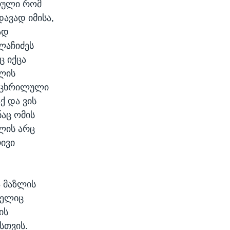
რული რომ
დავად იმისა,
ად
ლაჩიძეს
ც იქცა
ულის
დაცხრილული
ქ და ვის
ნაც ომის
ლის არც
რივი
ა მაზლის
მელიც
ის
სთვის.