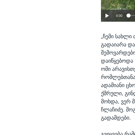
0:00
„ჩემი სახლი
გადაიარა და
შემოვარდებოდ
დაიწყებოდა 
ომი არავისთ
რომლებთანაც
ადამიანი ცხ
ქმრული, გინ
მოხდა, ვერ მ
ჩლაჩიძე. მო
გადამდები.
გვიყვება რა