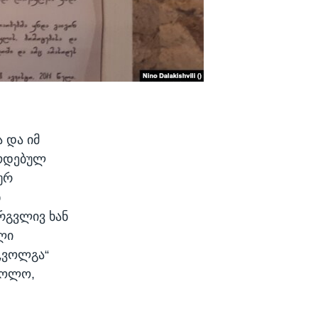
 და იმ
წოდებულ
ურ
ნ
რგვლივ ხან
ლი
 „ვოლგა“
ბოლო,