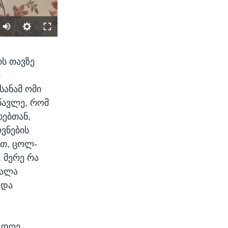
SHARE
ს თავზე
ა
სანამ ომი
წავლე, რომ
სებთან,
ვნების
ათ, ცოლ-
width
px
 მერე რა
ვალა
 და
ლ დღე